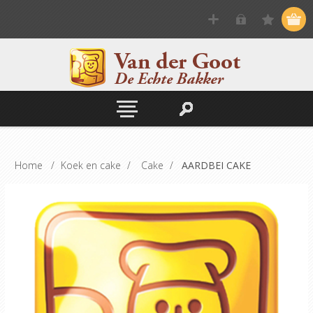
Home
/
Koek en cake
/
Cake
/
AARDBEI CAKE