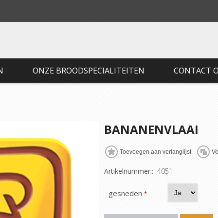
N
ONZE BROODSPECIALITEITEN
CONTACT 
BANANENVLAAI
Artikelnummer::
4051
gesneden
*