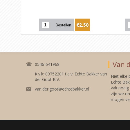
€2,50
Van d
0546-641968
K.v.k: 89752201 t.a.v. Echte Bakker van
Niet elke
der Goot B.V.
Echte Bakk
vak nodig
van.der.goot@echtebakker.nl
zijn we on
mogen ver