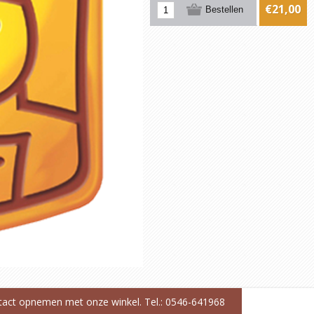
€21,00
ntact opnemen met onze winkel. Tel.: 0546-641968