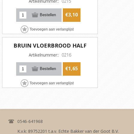
Artikelnummer::
0215
€3,10
BRUIN VLOERBROOD HALF
Artikelnummer::
0216
€1,65
0546-641968
K.v.k: 89752201 t.a.v. Echte Bakker van der Goot B.V.