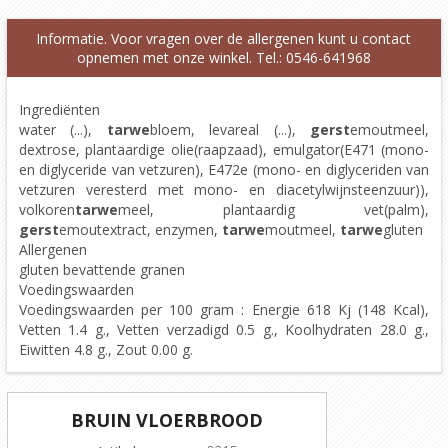
Informatie. Voor vragen over de allergenen kunt u contact
opnemen met onze winkel. Tel.: 0546-641968
Ingrediënten
water (...),
tarwe
bloem, levareal (...),
gerst
emoutmeel,
dextrose, plantaardige olie(raapzaad), emulgator(E471 (mono-
en diglyceride van vetzuren), E472e (mono- en diglyceriden van
vetzuren veresterd met mono- en diacetylwijnsteenzuur)),
volkoren
tarwe
meel, plantaardig vet(palm),
gerst
emoutextract, enzymen,
tarwe
moutmeel,
tarwe
gluten
Allergenen
gluten bevattende granen
Voedingswaarden
Voedingswaarden per 100 gram : Energie 618 Kj (148 Kcal),
Vetten 1.4 g., Vetten verzadigd 0.5 g., Koolhydraten 28.0 g.,
Eiwitten 4.8 g., Zout 0.00 g.
BRUIN VLOERBROOD