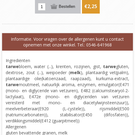
€2,25
Informatie. Voor vragen over de allergenen kunt u contact
opnemen met onze winkel. Tel.: 0546-641968
Ingrediënten
tarwe
bloem, water (...), krenten, rozijnen, gist,
tarwe
gluten,
dextrose, zout (...), weipoeder (
melk
), plantaardig vet(palm),
plantaardige olie(katoenzaad, raapzaad), kurkuma-extract,
tarwe
moutmeel, natuurlijk aroma, enzymen, emulgator(E471
(mono- en diglyceride van vetzuren), E482 (calciumstearyol-2-
lactylaat), E472e (mono- en diglyceriden van vetzuren
veresterd met mono- en diacetylwijnsteenzuur)),
meelverbeteraar(E920 (L-cysteîe)), rijsmiddel(E500
(natriumcarbonaten)), stabilisator(E450 (difosfaten)),
verdikkingsmiddel(E412 (guarpitmeel))
Allergenen
gluten bevattende granen, melk