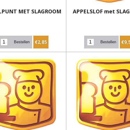
LPUNT MET SLAGROOM
APPELSLOF met SLA
€2,85
€9,