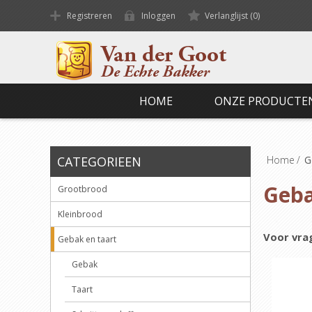
Registreren
Inloggen
Verlanglijst
(0)
HOME
ONZE PRODUCTE
CATEGORIEEN
Home
/
G
Geba
Grootbrood
Kleinbrood
Voor vrag
Gebak en taart
Gebak
Taart