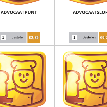
ADVOCAATPUNT
ADVOCAATSLO
€2,85
€9,