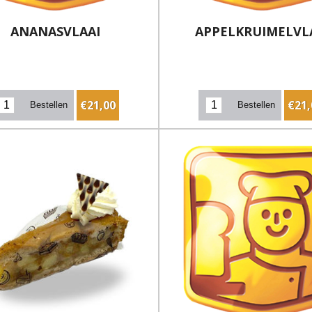
ANANASVLAAI
APPELKRUIMELVL
€21,00
€21,