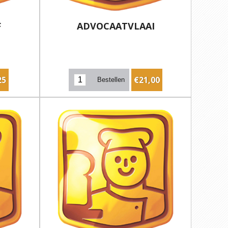
F
ADVOCAATVLAAI
25
€21,00