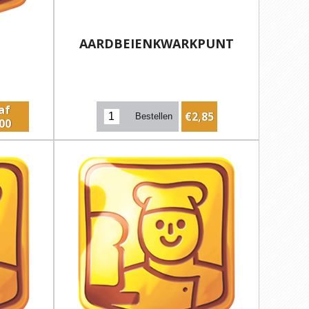
AARDBEIENKWARKPUNT
af
€2,85
00