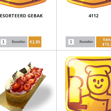
ESORTEERD GEBAK
4112
Van
€2,85
€15,