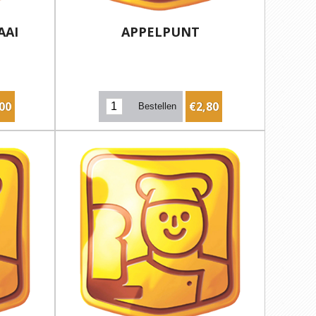
AAI
APPELPUNT
00
€2,80