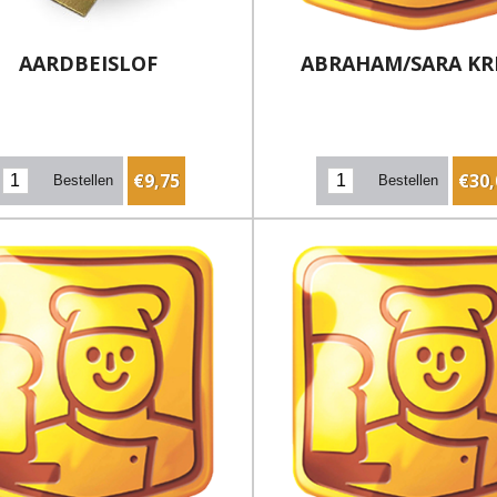
AARDBEISLOF
ABRAHAM/SARA KR
€9,75
€30,