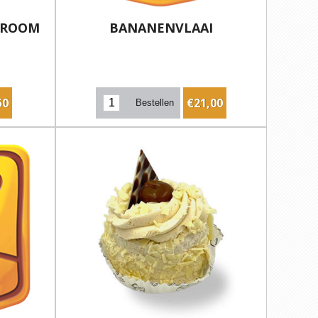
GROOM
BANANENVLAAI
50
€21,00