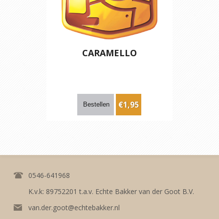
CARAMELLO
€1,95
0546-641968
K.v.k: 89752201 t.a.v. Echte Bakker van der Goot B.V.
van.der.goot@echtebakker.nl