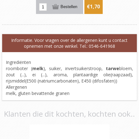
€1,70
Informatie. Voor vragen over de allergenen kunt u contact
opnemen met onze winkel. Tel.: 0546-641968
Ingrediënten
roomboter (
melk
), suiker, invertsuikerstroop,
tarwe
bloem,
zout (...), ei (...), aroma, plantaardige olie(raapzaad),
rijsmiddel(E500 (natriumcarbonaten), E450 (difosfaten))
Allergenen
melk, gluten bevattende granen
Klanten die dit kochten, kochten ook..