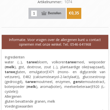
Artikelnummer::
1074
€0,35
Informatie. Voor vragen over de allergenen kunt u contact
opnemen met onze winkel. Tel.: 0546-641968
Ingrediënten
water (...),
tarwe
bloem, volkoren
tarwe
meel, weipoeder
(
melk
), gist, dextrose, zout (...), plantaardige olie(raapzaad),
tarwe
gluten, emulgator(E471 (mono- en diglyceride van
vetzuren), E482 (calciumstearyol-2-lactylaat)), glucosestroop
(gedroogd),
tarwe
moutmeel, enzymen,
gerst
emoutextract,
boterpoeder (
melk
), aroma(boter), meelverbeteraar(E920 (L-
cysteîe))
Allergenen
gluten bevattende granen, melk
Voedingswaarden