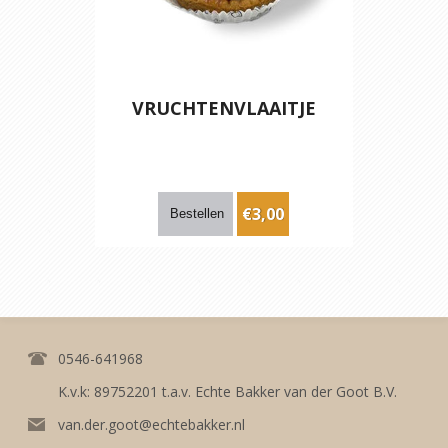
VRUCHTENVLAAITJE
€3,00
0546-641968
K.v.k: 89752201 t.a.v. Echte Bakker van der Goot B.V.
van.der.goot@echtebakker.nl