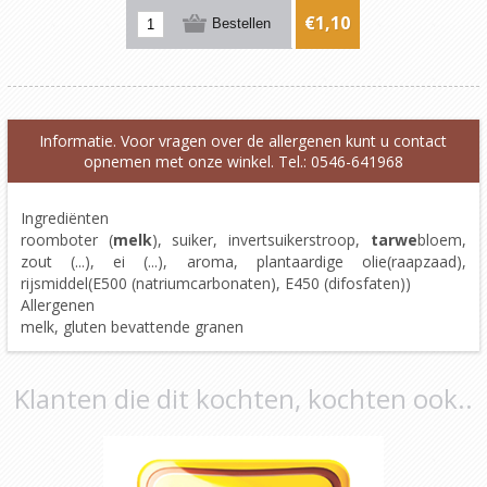
€1,10
Informatie. Voor vragen over de allergenen kunt u contact
opnemen met onze winkel. Tel.: 0546-641968
Ingrediënten
roomboter (
melk
), suiker, invertsuikerstroop,
tarwe
bloem,
zout (...), ei (...), aroma, plantaardige olie(raapzaad),
rijsmiddel(E500 (natriumcarbonaten), E450 (difosfaten))
Allergenen
melk, gluten bevattende granen
Klanten die dit kochten, kochten ook..