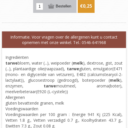
€0,25
Informatie. Voor vragen over de allergenen kunt u contact
opnemen met onze winkel. Tel.: 0546-641968
Ingrediënten
tarwe
bloem, water (...), weipoeder (
melk
), dextrose, gist, zout
(...), plantaardige olie(raapzaad),
tarwe
gluten, emulgator(E471
(mono- en diglyceride van vetzuren), E482 (calciumstearyol-2-
lactylaat)), glucosestroop (gedroogd), boterpoeder (
melk
),
enzymen,
tarwe
moutmeel, aroma(boter),
meelverbeteraar(E920 (L-cysteîe))
Allergenen
gluten bevattende granen, melk
Voedingswaarden
Voedingswaarden per 100 gram : Energie 941 Kj (225 Kcal),
Vetten 1.8 g., Vetten verzadigd 0.7 g., Koolhydraten 43.7 g.,
Eiwitten 7.3 g., Zout 0.08 g.