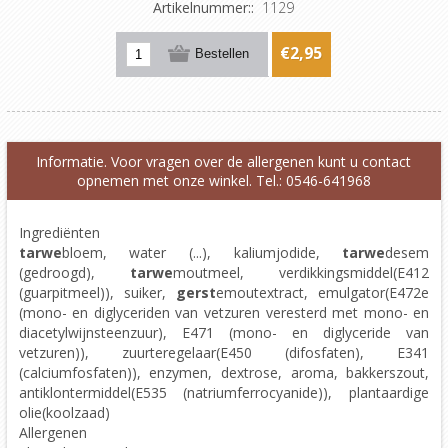
Artikelnummer::
1129
€2,95
Informatie. Voor vragen over de allergenen kunt u contact
opnemen met onze winkel. Tel.: 0546-641968
Ingrediënten
tarwe
bloem, water (...), kaliumjodide,
tarwe
desem
(gedroogd),
tarwe
moutmeel, verdikkingsmiddel(E412
(guarpitmeel)), suiker,
gerst
emoutextract, emulgator(E472e
(mono- en diglyceriden van vetzuren veresterd met mono- en
diacetylwijnsteenzuur), E471 (mono- en diglyceride van
vetzuren)), zuurteregelaar(E450 (difosfaten), E341
(calciumfosfaten)), enzymen, dextrose, aroma, bakkerszout,
antiklontermiddel(E535 (natriumferrocyanide)), plantaardige
olie(koolzaad)
Allergenen