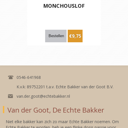
MONCHOUSLOF
€9,75
0546-641968
K.v.k: 89752201 t.a.v. Echte Bakker van der Goot B.V.
van.der.goot@echtebakker.nl
Van der Goot, De Echte Bakker
Niet elke bakker kan zich zo maar Echte Bakker noemen. Om
Echte Bakker te worden, heb je een flinke dosis passie voor