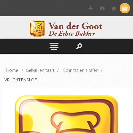
Home
/
Gebak en taart
/
Schnitts en sloffen
/
VRUCHTENSLOF