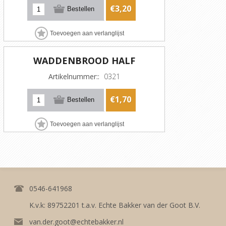
€3,20
WADDENBROOD HALF
Artikelnummer::
0321
€1,70
0546-641968
K.v.k: 89752201 t.a.v. Echte Bakker van der Goot B.V.
van.der.goot@echtebakker.nl