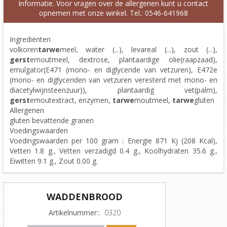
Informatie. Voor vragen over de allergenen kunt u contact
opnemen met onze winkel. Tel.: 0546-641968
Ingrediënten
volkoren
tarwe
meel, water (...), levareal (...), zout (...),
gerst
emoutmeel, dextrose, plantaardige olie(raapzaad),
emulgator(E471 (mono- en diglyceride van vetzuren), E472e
(mono- en diglyceriden van vetzuren veresterd met mono- en
diacetylwijnsteenzuur)), plantaardig vet(palm),
gerst
emoutextract, enzymen,
tarwe
moutmeel,
tarwe
gluten
Allergenen
gluten bevattende granen
Voedingswaarden
Voedingswaarden per 100 gram : Energie 871 Kj (208 Kcal),
Vetten 1.8 g., Vetten verzadigd 0.4 g., Koolhydraten 35.6 g.,
Eiwitten 9.1 g., Zout 0.00 g.
WADDENBROOD
Artikelnummer::
0320