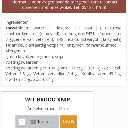
Informatie. Voor vragen over de allergenen kunt u contact
opnemen met onze winkel. Tel.: 0546-641968
Ingrediënten
tarwe
bloem, water (...), levareal (...), zout (...), dextrose,
plantaardige olie(raapzaad), emulgator(E471 (mono- en
diglyceride van vetzuren), E482 (calciumstearyol-2-lactylaat)),
soja
meel, plantaardig vet(palm), enzymen,
tarwe
moutmeel
Allergenen
gluten bevattende granen, soja
Voedingswaarden
Voedingswaarden per 100 gram : Energie 926 Kj (221 Kcal),
Vetten 1.3 g., Vetten verzadigd 0.4 g., Koolhydraten 43.4 g.,
Eiwitten 7.5 g., Zout 0.01 g.
WIT BROOD KNIP
Artikelnummer::
0075
€3,05