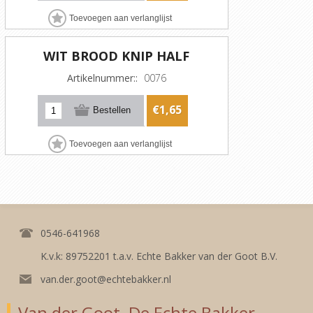
WIT BROOD KNIP HALF
Artikelnummer::
0076
€1,65
0546-641968
K.v.k: 89752201 t.a.v. Echte Bakker van der Goot B.V.
van.der.goot@echtebakker.nl
Van der Goot, De Echte Bakker