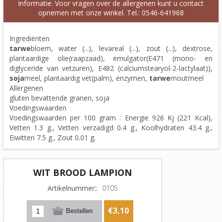
Informatie. Voor vragen over de allergenen kunt u contact
opnemen met onze winkel. Tel.: 0546-641968
Ingrediënten
tarwe
bloem, water (...), levareal (...), zout (...), dextrose,
plantaardige olie(raapzaad), emulgator(E471 (mono- en
diglyceride van vetzuren), E482 (calciumstearyol-2-lactylaat)),
soja
meel, plantaardig vet(palm), enzymen,
tarwe
moutmeel
Allergenen
gluten bevattende granen, soja
Voedingswaarden
Voedingswaarden per 100 gram : Energie 926 Kj (221 Kcal),
Vetten 1.3 g., Vetten verzadigd 0.4 g., Koolhydraten 43.4 g.,
Eiwitten 7.5 g., Zout 0.01 g.
WIT BROOD LAMPION
Artikelnummer::
0105
€3,10