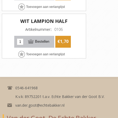
WIT LAMPION HALF
Artikelnummer::
0106
€1,70
0546-641968
K.v.k: 89752201 t.a.v. Echte Bakker van der Goot B.V.
van.der.goot@echtebakker.nl
Van der Goot, De Echte Bakker