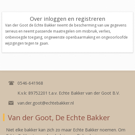
Over inloggen en registreren
Van der Goot de Echte Bakker neemt de bescherming van uw gegevens
serieus en neemt passende maatregelen om misbruik, verlies,
onbevoegde toegang, ongewenste openbaarmaking en ongeoorloofde
wijzigingen tegen te gaan.
0546-641968
K.v.k: 89752201 t.a.v. Echte Bakker van der Goot B.V.
van.der.goot@echtebakker.nl
Van der Goot, De Echte Bakker
Niet elke bakker kan zich zo maar Echte Bakker noemen. Om